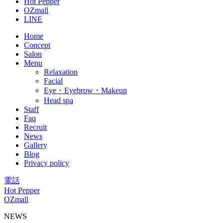
Hot Pepper
OZmall
LINE
Home
Concept
Salon
Menu
Relaxation
Facial
Eye・Eyebrow・Makeup
Head spa
Staff
Faq
Recruit
News
Gallery
Blog
Privacy policy
電話
Hot Pepper
OZmall
NEWS