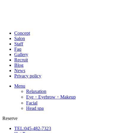
Concept
Salon
Staff
Faq
Gallery
Recruit
Blog
News
Privacy policy
Menu
Relaxation
Eye・Eyebrow・Makeup
Facial
Head spa
Reserve
TEL:045-482-7323