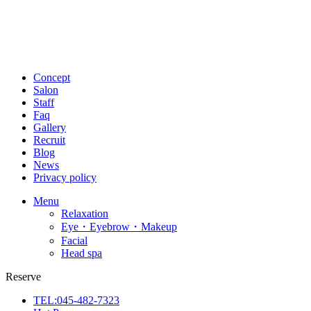
Concept
Salon
Staff
Faq
Gallery
Recruit
Blog
News
Privacy policy
Menu
Relaxation
Eye・Eyebrow・Makeup
Facial
Head spa
Reserve
TEL:045-482-7323