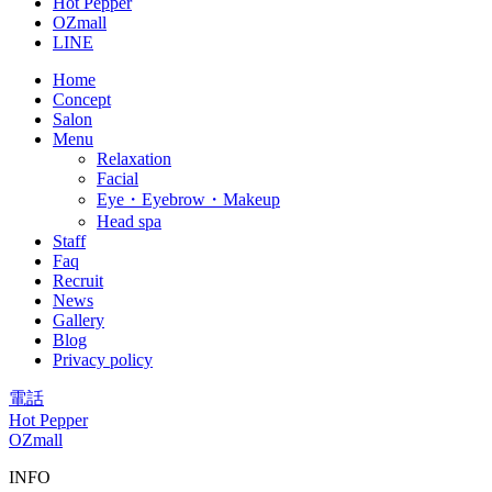
Hot Pepper
OZmall
LINE
Home
Concept
Salon
Menu
Relaxation
Facial
Eye・Eyebrow・Makeup
Head spa
Staff
Faq
Recruit
News
Gallery
Blog
Privacy policy
電話
Hot Pepper
OZmall
INFO