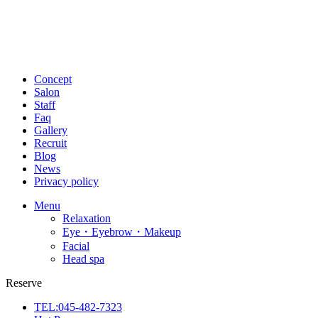
Concept
Salon
Staff
Faq
Gallery
Recruit
Blog
News
Privacy policy
Menu
Relaxation
Eye・Eyebrow・Makeup
Facial
Head spa
Reserve
TEL:045-482-7323