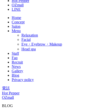
Hot Pepper
OZmall
LINE
Home
Concept
Salon
Menu
Relaxation
Facial
Eye・Eyebrow・Makeup
Head spa
Staff
Faq
Recruit
News
Gallery
Blog
Privacy policy
電話
Hot Pepper
OZmall
BLOG