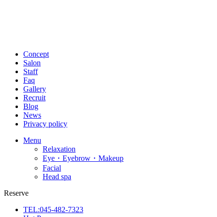
Concept
Salon
Staff
Faq
Gallery
Recruit
Blog
News
Privacy policy
Menu
Relaxation
Eye・Eyebrow・Makeup
Facial
Head spa
Reserve
TEL:045-482-7323