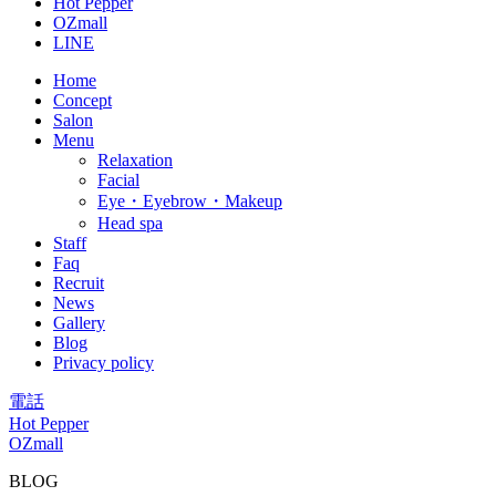
Hot Pepper
OZmall
LINE
Home
Concept
Salon
Menu
Relaxation
Facial
Eye・Eyebrow・Makeup
Head spa
Staff
Faq
Recruit
News
Gallery
Blog
Privacy policy
電話
Hot Pepper
OZmall
BLOG