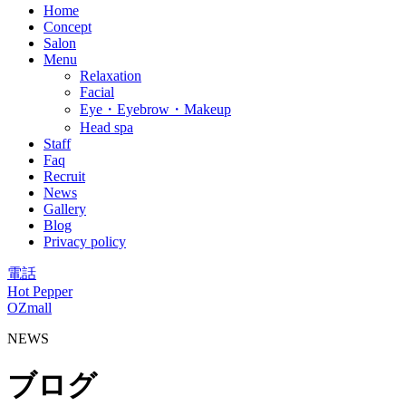
Home
Concept
Salon
Menu
Relaxation
Facial
Eye・Eyebrow・Makeup
Head spa
Staff
Faq
Recruit
News
Gallery
Blog
Privacy policy
電話
Hot Pepper
OZmall
NEWS
ブログ