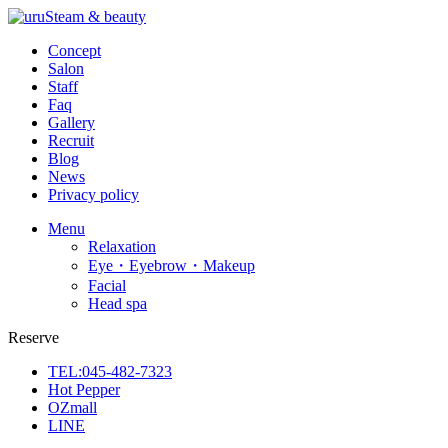
Concept
Salon
Staff
Faq
Gallery
Recruit
Blog
News
Privacy policy
Menu
Relaxation
Eye・Eyebrow・Makeup
Facial
Head spa
Reserve
TEL:045-482-7323
Hot Pepper
OZmall
LINE