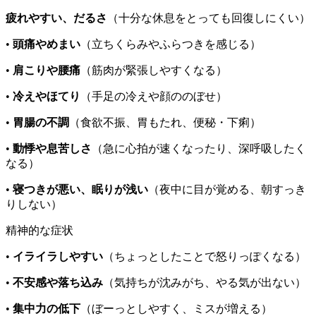
疲れやすい、だるさ
（十分な休息をとっても回復しにくい）
•
頭痛やめまい
（立ちくらみやふらつきを感じる）
•
肩こりや腰痛
（筋肉が緊張しやすくなる）
•
冷えやほてり
（手足の冷えや顔ののぼせ）
•
胃腸の不調
（食欲不振、胃もたれ、便秘・下痢）
•
動悸や息苦しさ
（急に心拍が速くなったり、深呼吸したく
なる）
•
寝つきが悪い、眠りが浅い
（夜中に目が覚める、朝すっき
りしない）
精神的な症状
•
イライラしやすい
（ちょっとしたことで怒りっぽくなる）
•
不安感や落ち込み
（気持ちが沈みがち、やる気が出ない）
•
集中力の低下
（ぼーっとしやすく、ミスが増える）