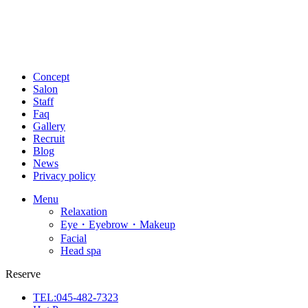
Concept
Salon
Staff
Faq
Gallery
Recruit
Blog
News
Privacy policy
Menu
Relaxation
Eye・Eyebrow・Makeup
Facial
Head spa
Reserve
TEL:045-482-7323