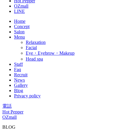
Hot Pepper
OZmall
LINE
Home
Concept
Salon
Menu
Relaxation
Facial
Eye・Eyebrow・Makeup
Head spa
Staff
Faq
Recruit
News
Gallery
Blog
Privacy policy
電話
Hot Pepper
OZmall
BLOG