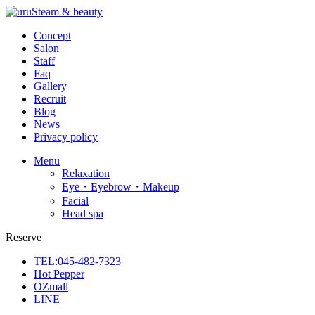
Concept
Salon
Staff
Faq
Gallery
Recruit
Blog
News
Privacy policy
Menu
Relaxation
Eye・Eyebrow・Makeup
Facial
Head spa
Reserve
TEL:045-482-7323
Hot Pepper
OZmall
LINE