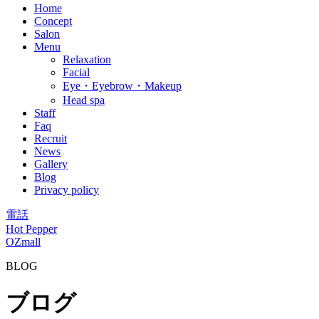
Home
Concept
Salon
Menu
Relaxation
Facial
Eye・Eyebrow・Makeup
Head spa
Staff
Faq
Recruit
News
Gallery
Blog
Privacy policy
電話
Hot Pepper
OZmall
BLOG
ブログ