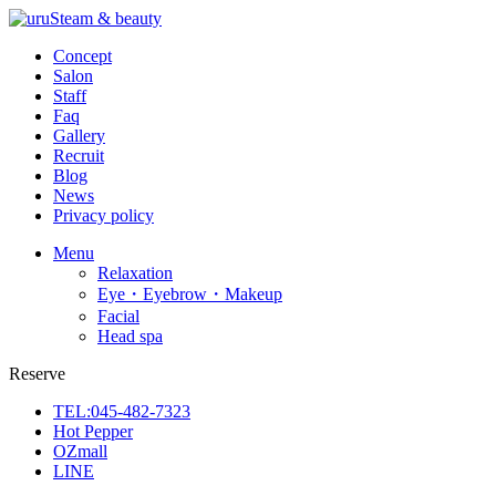
Concept
Salon
Staff
Faq
Gallery
Recruit
Blog
News
Privacy policy
Menu
Relaxation
Eye・Eyebrow・Makeup
Facial
Head spa
Reserve
TEL:045-482-7323
Hot Pepper
OZmall
LINE