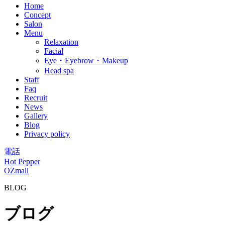
Home
Concept
Salon
Menu
Relaxation
Facial
Eye・Eyebrow・Makeup
Head spa
Staff
Faq
Recruit
News
Gallery
Blog
Privacy policy
電話
Hot Pepper
OZmall
BLOG
ブログ