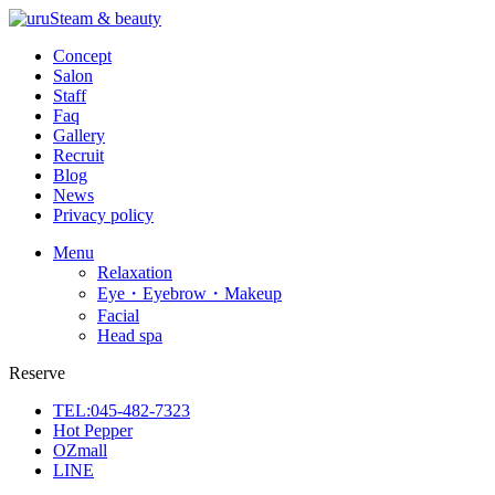
Concept
Salon
Staff
Faq
Gallery
Recruit
Blog
News
Privacy policy
Menu
Relaxation
Eye・Eyebrow・Makeup
Facial
Head spa
Reserve
TEL:045-482-7323
Hot Pepper
OZmall
LINE