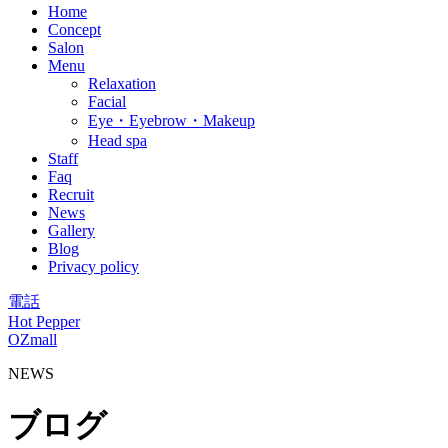
Home
Concept
Salon
Menu
Relaxation
Facial
Eye・Eyebrow・Makeup
Head spa
Staff
Faq
Recruit
News
Gallery
Blog
Privacy policy
電話
Hot Pepper
OZmall
NEWS
ブログ