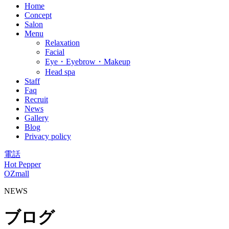
Home
Concept
Salon
Menu
Relaxation
Facial
Eye・Eyebrow・Makeup
Head spa
Staff
Faq
Recruit
News
Gallery
Blog
Privacy policy
電話
Hot Pepper
OZmall
NEWS
ブログ