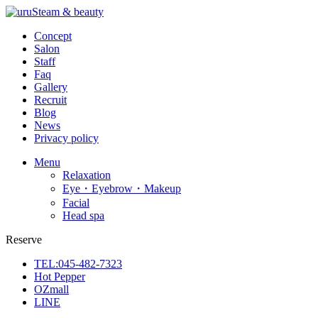
Concept
Salon
Staff
Faq
Gallery
Recruit
Blog
News
Privacy policy
Menu
Relaxation
Eye・Eyebrow・Makeup
Facial
Head spa
Reserve
TEL:045-482-7323
Hot Pepper
OZmall
LINE