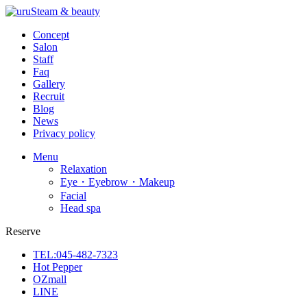
Concept
Salon
Staff
Faq
Gallery
Recruit
Blog
News
Privacy policy
Menu
Relaxation
Eye・Eyebrow・Makeup
Facial
Head spa
Reserve
TEL:045-482-7323
Hot Pepper
OZmall
LINE