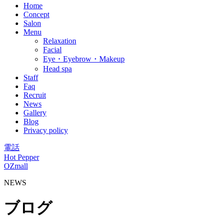
Home
Concept
Salon
Menu
Relaxation
Facial
Eye・Eyebrow・Makeup
Head spa
Staff
Faq
Recruit
News
Gallery
Blog
Privacy policy
電話
Hot Pepper
OZmall
NEWS
ブログ