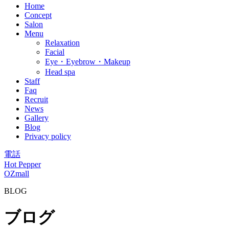
Home
Concept
Salon
Menu
Relaxation
Facial
Eye・Eyebrow・Makeup
Head spa
Staff
Faq
Recruit
News
Gallery
Blog
Privacy policy
電話
Hot Pepper
OZmall
BLOG
ブログ