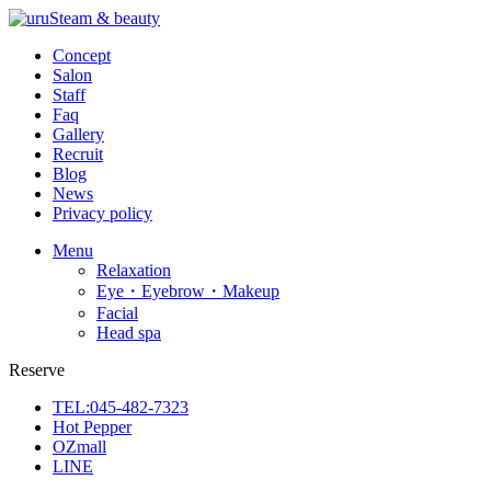
Concept
Salon
Staff
Faq
Gallery
Recruit
Blog
News
Privacy policy
Menu
Relaxation
Eye・Eyebrow・Makeup
Facial
Head spa
Reserve
TEL:045-482-7323
Hot Pepper
OZmall
LINE