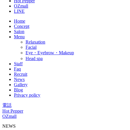
Hot Pepper
OZmall
LINE
Home
Concept
Salon
Menu
Relaxation
Facial
Eye・Eyebrow・Makeup
Head spa
Staff
Faq
Recruit
News
Gallery
Blog
Privacy policy
電話
Hot Pepper
OZmall
NEWS