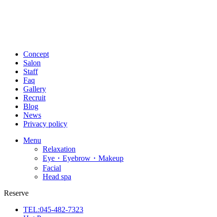
Concept
Salon
Staff
Faq
Gallery
Recruit
Blog
News
Privacy policy
Menu
Relaxation
Eye・Eyebrow・Makeup
Facial
Head spa
Reserve
TEL:045-482-7323