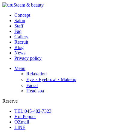
Concept
Salon
Staff
Faq
Gallery
Recruit
Blog
News
Privacy policy
Menu
Relaxation
Eye・Eyebrow・Makeup
Facial
Head spa
Reserve
TEL:045-482-7323
Hot Pepper
OZmall
LINE