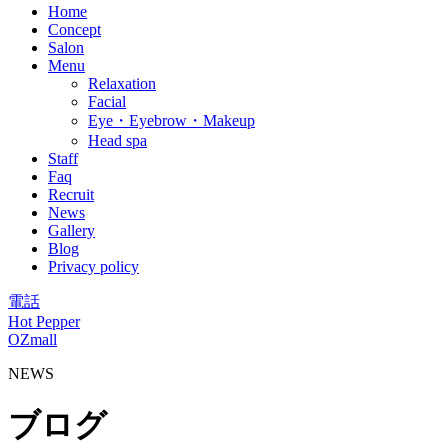
Home
Concept
Salon
Menu
Relaxation
Facial
Eye・Eyebrow・Makeup
Head spa
Staff
Faq
Recruit
News
Gallery
Blog
Privacy policy
電話
Hot Pepper
OZmall
NEWS
ブログ