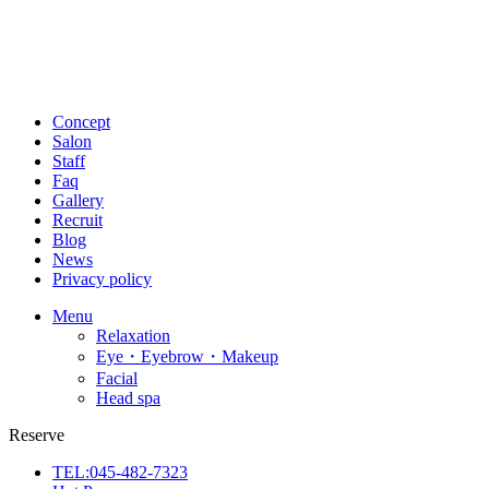
Concept
Salon
Staff
Faq
Gallery
Recruit
Blog
News
Privacy policy
Menu
Relaxation
Eye・Eyebrow・Makeup
Facial
Head spa
Reserve
TEL:045-482-7323