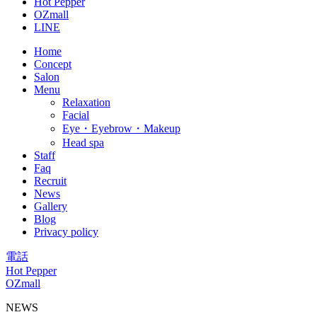
Hot Pepper
OZmall
LINE
Home
Concept
Salon
Menu
Relaxation
Facial
Eye・Eyebrow・Makeup
Head spa
Staff
Faq
Recruit
News
Gallery
Blog
Privacy policy
電話
Hot Pepper
OZmall
NEWS