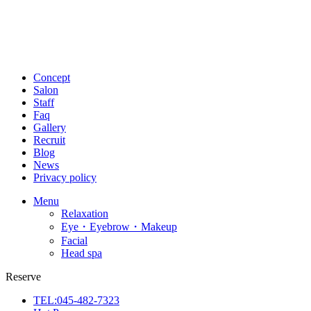
Concept
Salon
Staff
Faq
Gallery
Recruit
Blog
News
Privacy policy
Menu
Relaxation
Eye・Eyebrow・Makeup
Facial
Head spa
Reserve
TEL:045-482-7323