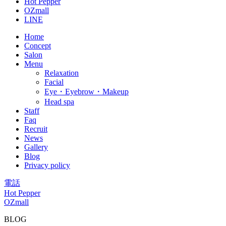
Hot Pepper
OZmall
LINE
Home
Concept
Salon
Menu
Relaxation
Facial
Eye・Eyebrow・Makeup
Head spa
Staff
Faq
Recruit
News
Gallery
Blog
Privacy policy
電話
Hot Pepper
OZmall
BLOG