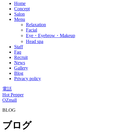
Home
Concept
Salon
Menu
Relaxation
Facial
Eye・Eyebrow・Makeup
Head spa
Staff
Faq
Recruit
News
Gallery
Blog
Privacy policy
電話
Hot Pepper
OZmall
BLOG
ブログ