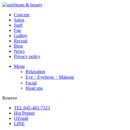
Concept
Salon
Staff
Faq
Gallery
Recruit
Blog
News
Privacy policy
Menu
Relaxation
Eye・Eyebrow・Makeup
Facial
Head spa
Reserve
TEL:045-482-7323
Hot Pepper
OZmall
LINE