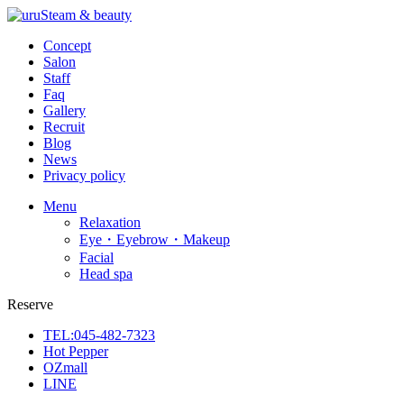
Concept
Salon
Staff
Faq
Gallery
Recruit
Blog
News
Privacy policy
Menu
Relaxation
Eye・Eyebrow・Makeup
Facial
Head spa
Reserve
TEL:045-482-7323
Hot Pepper
OZmall
LINE