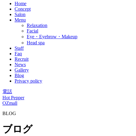
Home
Concept
Salon
Menu
Relaxation
Facial
Eye・Eyebrow・Makeup
Head spa
Staff
Faq
Recruit
News
Gallery
Blog
Privacy policy
電話
Hot Pepper
OZmall
BLOG
ブログ