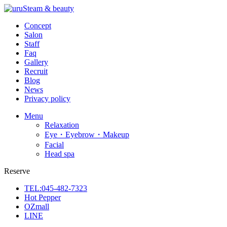
Concept
Salon
Staff
Faq
Gallery
Recruit
Blog
News
Privacy policy
Menu
Relaxation
Eye・Eyebrow・Makeup
Facial
Head spa
Reserve
TEL:045-482-7323
Hot Pepper
OZmall
LINE