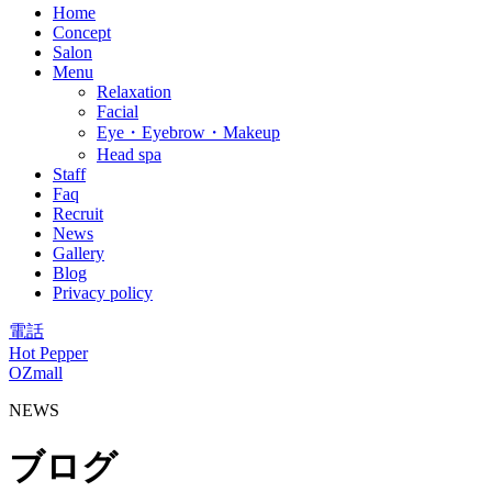
Home
Concept
Salon
Menu
Relaxation
Facial
Eye・Eyebrow・Makeup
Head spa
Staff
Faq
Recruit
News
Gallery
Blog
Privacy policy
電話
Hot Pepper
OZmall
NEWS
ブログ