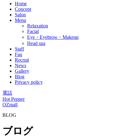
Home
Concept
Salon
Menu
Relaxation
Facial
Eye・Eyebrow・Makeup
Head spa
Staff
Faq
Recruit
News
Gallery
Blog
Privacy policy
電話
Hot Pepper
OZmall
BLOG
ブログ