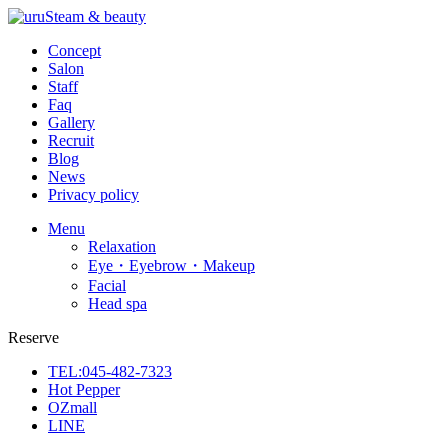
Concept
Salon
Staff
Faq
Gallery
Recruit
Blog
News
Privacy policy
Menu
Relaxation
Eye・Eyebrow・Makeup
Facial
Head spa
Reserve
TEL:045-482-7323
Hot Pepper
OZmall
LINE