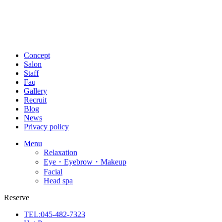
Concept
Salon
Staff
Faq
Gallery
Recruit
Blog
News
Privacy policy
Menu
Relaxation
Eye・Eyebrow・Makeup
Facial
Head spa
Reserve
TEL:045-482-7323