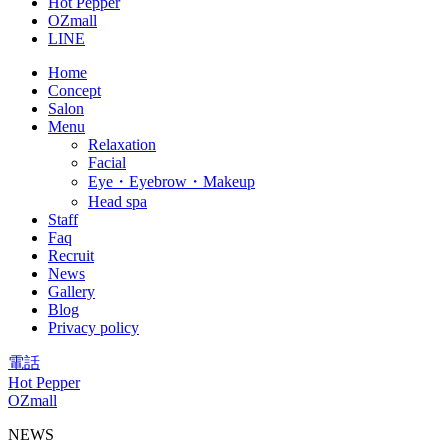
Hot Pepper
OZmall
LINE
Home
Concept
Salon
Menu
Relaxation
Facial
Eye・Eyebrow・Makeup
Head spa
Staff
Faq
Recruit
News
Gallery
Blog
Privacy policy
電話
Hot Pepper
OZmall
NEWS