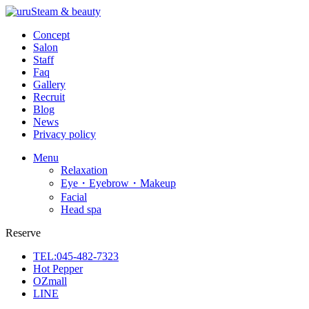
Concept
Salon
Staff
Faq
Gallery
Recruit
Blog
News
Privacy policy
Menu
Relaxation
Eye・Eyebrow・Makeup
Facial
Head spa
Reserve
TEL:045-482-7323
Hot Pepper
OZmall
LINE