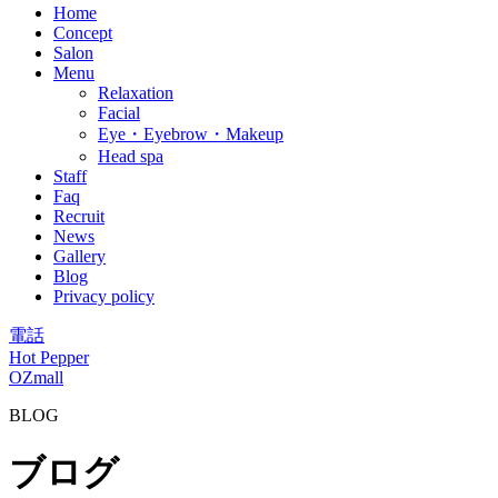
Home
Concept
Salon
Menu
Relaxation
Facial
Eye・Eyebrow・Makeup
Head spa
Staff
Faq
Recruit
News
Gallery
Blog
Privacy policy
電話
Hot Pepper
OZmall
BLOG
ブログ