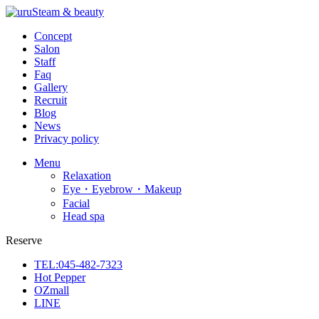
Concept
Salon
Staff
Faq
Gallery
Recruit
Blog
News
Privacy policy
Menu
Relaxation
Eye・Eyebrow・Makeup
Facial
Head spa
Reserve
TEL:045-482-7323
Hot Pepper
OZmall
LINE