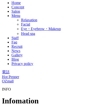
Home
Concept
Salon
Menu
Relaxation
Facial
Eye・Eyebrow・Makeup
Head spa
Staff
Faq
Recruit
News
Gallery
Blog
Privacy policy
電話
Hot Pepper
OZmall
INFO
Infomation