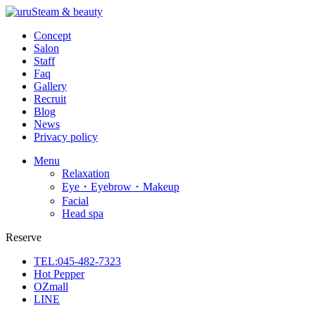
Concept
Salon
Staff
Faq
Gallery
Recruit
Blog
News
Privacy policy
Menu
Relaxation
Eye・Eyebrow・Makeup
Facial
Head spa
Reserve
TEL:045-482-7323
Hot Pepper
OZmall
LINE