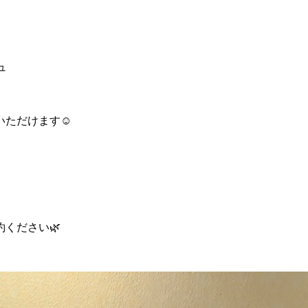
ュ
ただけます☺️
ください🌿