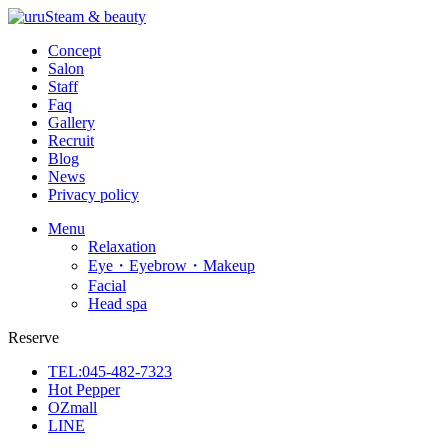
Concept
Salon
Staff
Faq
Gallery
Recruit
Blog
News
Privacy policy
Menu
Relaxation
Eye・Eyebrow・Makeup
Facial
Head spa
Reserve
TEL:045-482-7323
Hot Pepper
OZmall
LINE