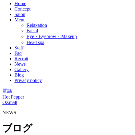
Home
Concept
Salon
Menu
Relaxation
Facial
Eye・Eyebrow・Makeup
Head spa
Staff
Faq
Recruit
News
Gallery
Blog
Privacy policy
電話
Hot Pepper
OZmall
NEWS
ブログ